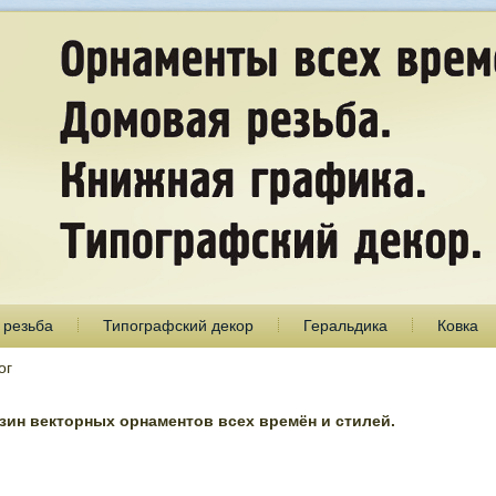
 резьба
Типографский декор
Геральдика
Ковка
ог
ин векторных орнаментов всех времён и стилей.