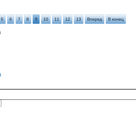
5
6
7
8
9
10
11
12
13
Вперед
В конец
8
1