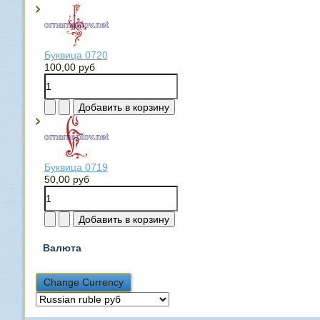
Буквица 0720
100,00 руб
Буквица 0719
50,00 руб
Валюта