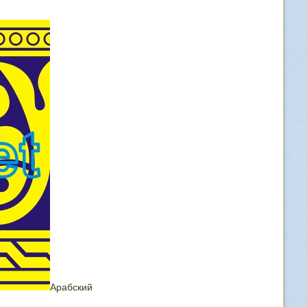
Арабский