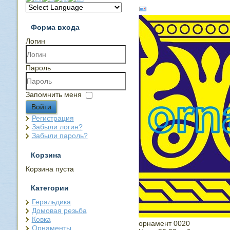
Форма входа
Логин
Пароль
Запомнить меня
Войти
Регистрация
Забыли логин?
Забыли пароль?
Корзина
Корзина пуста
Категории
Геральдика
Домовая резьба
Ковка
орнамент 0020
Орнаменты