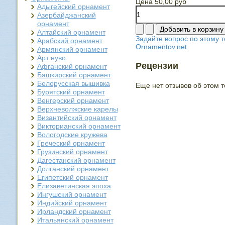
Цена
50,00 руб
Адыгейский орнамент
Азербайджанский
орнамент
Алтайский орнамент
Задайте вопрос по этому т
Арабский орнамент
Ornamentov.net
Армянский орнамент
Арт нуво
Рецензии
Афганский орнамент
Башкирский орнамент
Белорусская вышивка
Еще нет отзывов об этом т
Бурятский орнамент
Венгерский орнамент
Верхневолжские карелы
Византийский орнамент
Викторианский орнамент
Вологодские кружева
Греческий орнамент
Грузинский орнамент
Дагестанский орнамент
Долганский орнамент
Египетский орнамент
Елизаветинская эпоха
Ингушский орнамент
Индийский орнамент
Ирландский орнамент
Итальянский орнамент