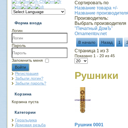
Сортировать по
Название товара +/-
Название производител
Производитель:
Форма входа
Выбрать производителя
"Печатный ДомЪ"
Логин
Ornamentov.net
В начало
Назад
1
Пароль
Страница 1 из 3
Показано 1 - 20 из 45
Запомнить меня
Войти
Рушники
Регистрация
Забыли логин?
Забыли пароль?
Корзина
Корзина пуста
Категории
Геральдика
Рушник 0001
Домовая резьба