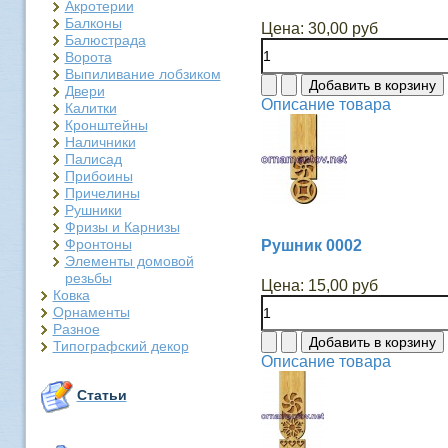
Акротерии
Балконы
Цена:
30,00 руб
Балюстрада
Ворота
Выпиливание лобзиком
Двери
Описание товара
Калитки
Кронштейны
Наличники
Палисад
Прибоины
Причелины
Рушники
Фризы и Карнизы
Фронтоны
Рушник 0002
Элементы домовой
резьбы
Цена:
15,00 руб
Ковка
Орнаменты
Разное
Типографский декор
Описание товара
Статьи