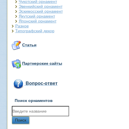
Чукотский орнамент
Эвенкийский орнамент
Эскимосский орнамент
Якутский орнамент
Японский орнамент
Разное
Типографский декор
Статьи
Партнерские сайты
Вопрос-ответ
Поиск орнаментов