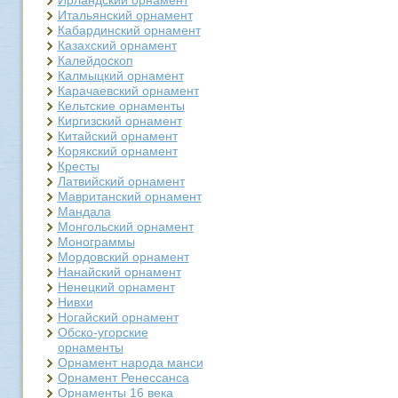
Итальянский орнамент
Кабардинский орнамент
Казахский орнамент
Калейдоскоп
Калмыцкий орнамент
Карачаевский орнамент
Кельтские орнаменты
Киргизский орнамент
Китайский орнамент
Корякский орнамент
Кресты
Латвийский орнамент
Мавританский орнамент
Мандала
Монгольский орнамент
Монограммы
Мордовский орнамент
Нанайский орнамент
Ненецкий орнамент
Нивхи
Ногайский орнамент
Обско-угорские
орнаменты
Орнамент народа манси
Орнамент Ренессанса
Орнаменты 16 века