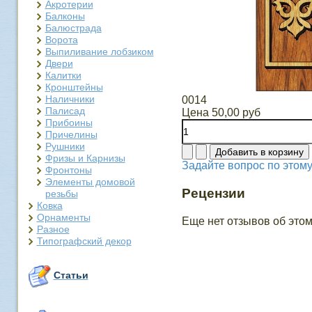
Акротерии
Балконы
Балюстрада
Ворота
Выпиливание лобзиком
Двери
Калитки
Кронштейны
Наличники
0014
Палисад
Цена
50,00 руб
Прибоины
Причелины
Рушники
Фризы и Карнизы
Задайте вопрос по этому
Фронтоны
Элементы домовой
Рецензии
резьбы
Ковка
Орнаменты
Еще нет отзывов об этом
Разное
Типографский декор
Статьи