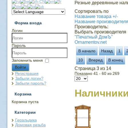
Резные деревянные нали
Сортировать по
Название товара +/-
Название производител
Форма входа
Производитель:
Логин
Выбрать производителя
"Печатный ДомЪ"
Ornamentov.net
Пароль
В начало
Назад
1
10
Вперед
В конец
Запомнить меня
Войти
Страница 3 из 14
Регистрация
Показано 41 - 60 из 269
Забыли логин?
Забыли пароль?
Наличник
Корзина
Корзина пуста
Категории
Геральдика
Домовая резьба