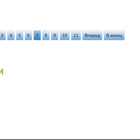
3
4
5
6
7
8
9
10
11
Вперед
В конец
и