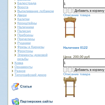
Балюстрада
Ворота
Выпиливание лобзиком
Двери
Описание товара
Калитки
Кронштейны
Наличники
Палисад
Прибоины
Причелины
Рушники
Фризы и Карнизы
Наличник 0122
Фронтоны
Элементы домовой
Цена:
200,00 руб
резьбы
Ковка
Орнаменты
Разное
Описание товара
Типографский декор
Статьи
Партнерские сайты