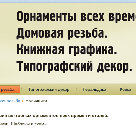
 резьба
Типографский декор
Геральдика
Ковка
ая резьба
Наличники
ин векторных орнаментов всех времён и стилей.
ники. Шаблоны и схемы.