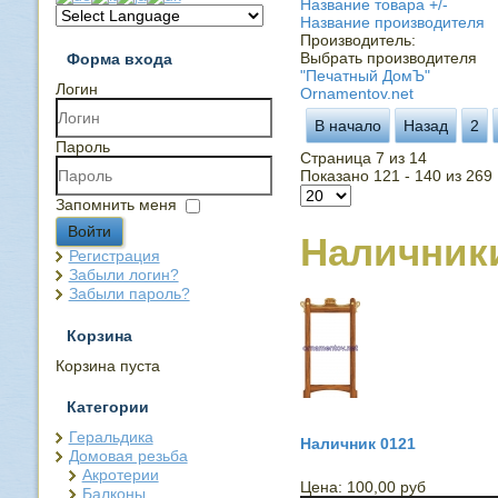
Название товара +/-
Название производителя
Производитель:
Выбрать производителя
Форма входа
"Печатный ДомЪ"
Логин
Ornamentov.net
В начало
Назад
2
Пароль
Страница 7 из 14
Показано 121 - 140 из 269
Запомнить меня
Войти
Наличник
Регистрация
Забыли логин?
Забыли пароль?
Корзина
Корзина пуста
Категории
Геральдика
Наличник 0121
Домовая резьба
Акротерии
Цена:
100,00 руб
Балконы