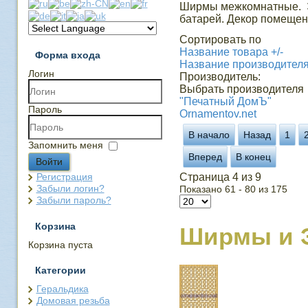
Ширмы межкомнатные. Э
батарей. Декор помещен
Сортировать по
Название товара +/-
Форма входа
Название производител
Логин
Производитель:
Выбрать производителя
"Печатный ДомЪ"
Пароль
Ornamentov.net
В начало
Назад
1
Запомнить меня
Вперед
В конец
Войти
Регистрация
Страница 4 из 9
Забыли логин?
Показано 61 - 80 из 175
Забыли пароль?
Корзина
Ширмы и 
Корзина пуста
Категории
Геральдика
Домовая резьба