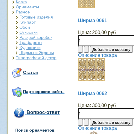
Ковка
Орнаменты
Разное
Готовые изделия
Ширма 0061
Клипарт
Обои
Открытки
Цена:
200,00 руб
Раскрой коробок
Трафареты
Художники
Ширмы и Экраны
Описание товара
Типографский декор
Статьи
Партнерские сайты
Ширма 0062
Цена:
300,00 руб
Вопрос-ответ
Описание товара
Поиск орнаментов