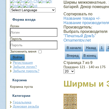
Ширмы межкомнатные. Э
батарей. Декор помещен
Сортировать по
Название товара +/-
Форма входа
Название производител
Логин
Производитель:
Выбрать производителя
"Печатный ДомЪ"
Пароль
Ornamentov.net
В начало
Назад
1
Запомнить меня
Вперед
В конец
Войти
Регистрация
Страница 7 из 9
Забыли логин?
Показано 121 - 140 из 175
Забыли пароль?
Корзина
Ширмы и 
Корзина пуста
Категории
Геральдика
Домовая резьба