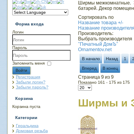
Ширмы межкомнатные. Э
батарей. Декор помещен
Сортировать по
Название товара +/-
Форма входа
Название производител
Логин
Производитель:
Выбрать производителя
"Печатный ДомЪ"
Пароль
Ornamentov.net
В начало
Назад
1
Запомнить меня
Вперед
В конец
Войти
Регистрация
Страница 9 из 9
Забыли логин?
Показано 161 - 175 из 175
Забыли пароль?
Корзина
Ширмы и 
Корзина пуста
Категории
Геральдика
Домовая резьба