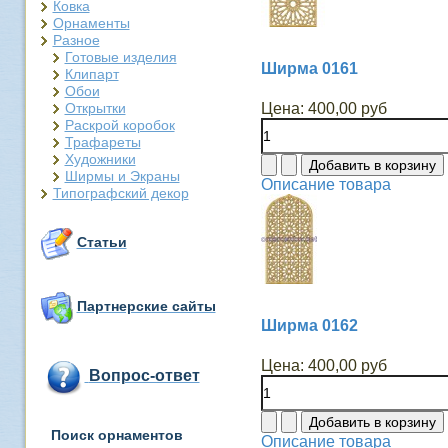
Ковка
Орнаменты
Разное
Готовые изделия
Ширма 0161
Клипарт
Обои
Открытки
Цена:
400,00 руб
Раскрой коробок
Трафареты
Художники
Ширмы и Экраны
Описание товара
Типографский декор
Статьи
Партнерские сайты
Ширма 0162
Цена:
400,00 руб
Вопрос-ответ
Поиск орнаментов
Описание товара