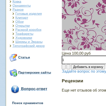
Ковка
Орнаменты
Разное
Готовые изделия
Клипарт
Обои
Открытки
Раскрой коробок
Трафареты
Художники
Ширмы и Экраны
Типографский декор
Цена
100,00 руб
Статьи
Задайте вопрос по этому
Партнерские сайты
Рецензии
Вопрос-ответ
Еще нет отзывов об этом
Поиск орнаментов