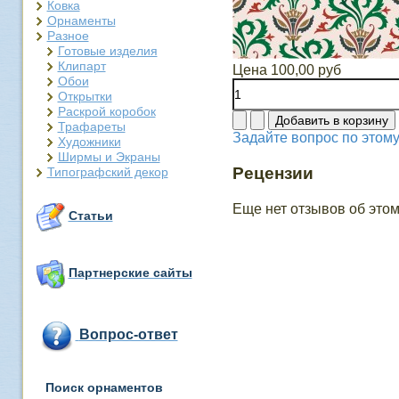
Ковка
Орнаменты
Разное
Готовые изделия
Клипарт
Цена
100,00 руб
Обои
Открытки
Раскрой коробок
Трафареты
Задайте вопрос по этому
Художники
Ширмы и Экраны
Рецензии
Типографский декор
Еще нет отзывов об этом
Статьи
Партнерские сайты
Вопрос-ответ
Поиск орнаментов