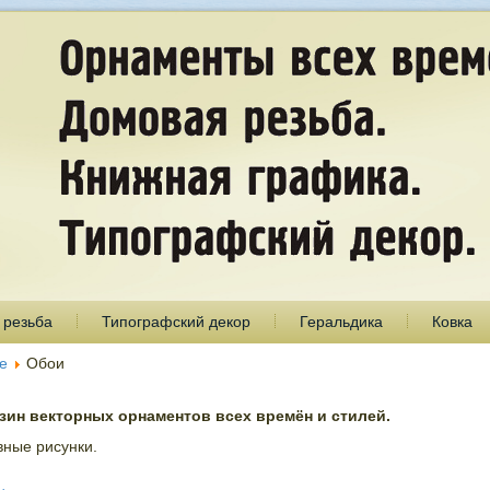
 резьба
Типографский декор
Геральдика
Ковка
е
Обои
ин векторных орнаментов всех времён и стилей.
вные рисунки.