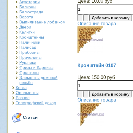
Цена:
10,00 руб
Акротерии
Балконы
Балюстрада
Ворота
Выпиливание лобзиком
Описание товара
Двери
Калитки
Кронштейны
Наличники
Палисад
Прибоины
Причелины
Рушники
Кронштейн 0107
Фризы и Карнизы
Фронтоны
Цена:
150,00 руб
Элементы домовой
резьбы
Ковка
Орнаменты
Разное
Описание товара
Типографский декор
Статьи