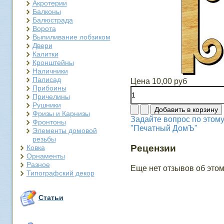
Акротерии
Балконы
Балюстрада
Ворота
Выпиливание лобзиком
Двери
Калитки
Кронштейны
Наличники
Палисад
Цена
10,00 руб
Прибоины
Причелины
Рушники
Фризы и Карнизы
Задайте вопрос по этому
Фронтоны
"Печатный ДомЪ"
Элементы домовой
резьбы
Рецензии
Ковка
Орнаменты
Разное
Еще нет отзывов об этом
Типографский декор
Статьи