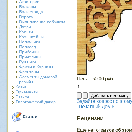
Акротерии
Балконы
Балюстрада
Ворота
Выпиливание лобзиком
Двери
Калитки
Кронштейны
Наличники
Палисад
Прибоины
Причелины
Рушники
Фризы и Карнизы
Фронтоны
Элементы домовой
Цена
150,00 руб
резьбы
Ковка
Орнаменты
Разное
Задайте вопрос по этому
Типографский декор
"Печатный ДомЪ"
Статьи
Рецензии
Еще нет отзывов об этом