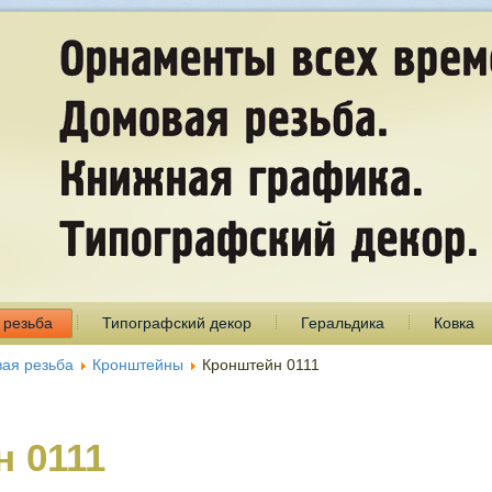
 резьба
Типографский декор
Геральдика
Ковка
ая резьба
Кронштейны
Кронштейн 0111
 0111