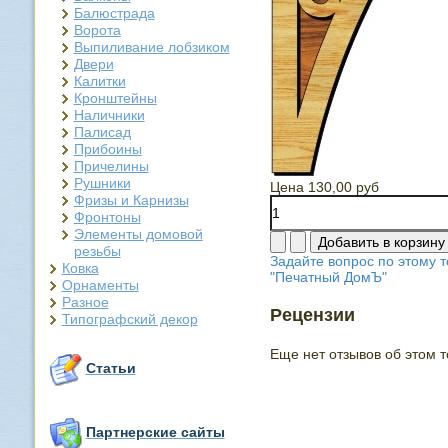
Балюстрада
Ворота
Выпиливание лобзиком
Двери
Калитки
Кронштейны
Наличники
Палисад
Прибоины
Причелины
Рушники
Цена
130,00 руб
Фризы и Карнизы
Фронтоны
Элементы домовой
резьбы
Задайте вопрос по этому т
Ковка
"Печатный ДомЪ"
Орнаменты
Разное
Рецензии
Типографский декор
Еще нет отзывов об этом т
Статьи
Партнерские сайты