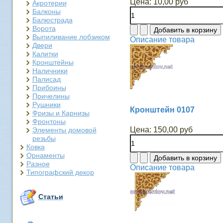
Цена:
10,00 руб
Акротерии
Балконы
Балюстрада
Ворота
Выпиливание лобзиком
Описание товара
Двери
Калитки
Кронштейны
Наличники
Палисад
Прибоины
Причелины
Рушники
Кронштейн 0107
Фризы и Карнизы
Фронтоны
Цена:
150,00 руб
Элементы домовой
резьбы
Ковка
Орнаменты
Разное
Описание товара
Типографский декор
Статьи