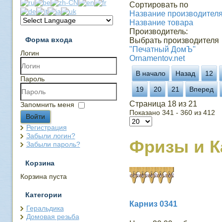
Сортировать по
Название производителя 
Название товара
Производитель:
Форма входа
Выбрать производителя
"Печатный ДомЪ"
Логин
Ornamentov.net
В начало
Назад
12
Пароль
19
20
21
Вперед
Страница 18 из 21
Запомнить меня
Показано 341 - 360 из 412
Войти
Регистрация
Забыли логин?
Фризы и 
Забыли пароль?
Корзина
Корзина пуста
Категории
Карниз 0341
Геральдика
Домовая резьба