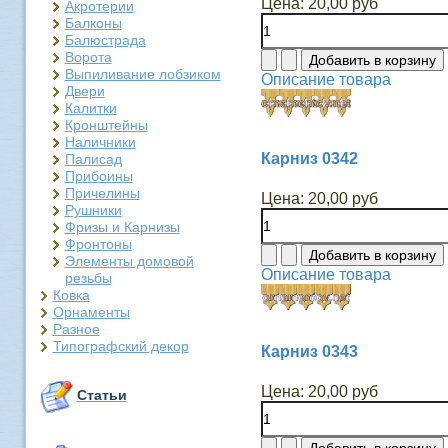
Цена:
20,00 руб
Акротерии
Балконы
Балюстрада
Ворота
Выпиливание лобзиком
Описание товара
Двери
Калитки
Кронштейны
Наличники
Карниз 0342
Палисад
Прибоины
Причелины
Цена:
20,00 руб
Рушники
Фризы и Карнизы
Фронтоны
Элементы домовой
Описание товара
резьбы
Ковка
Орнаменты
Разное
Типографский декор
Карниз 0343
Цена:
20,00 руб
Статьи