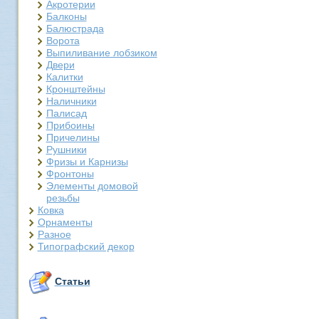
Акротерии
Балконы
Балюстрада
Ворота
Выпиливание лобзиком
Двери
Калитки
Кронштейны
Наличники
Палисад
Прибоины
Причелины
Рушники
Фризы и Карнизы
Фронтоны
Элементы домовой
резьбы
Ковка
Орнаменты
Разное
Типографский декор
Статьи