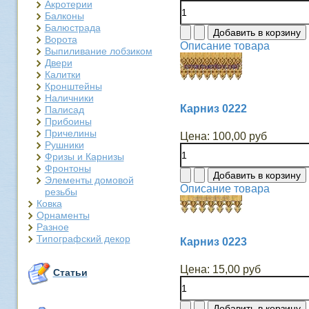
Акротерии
Балконы
Балюстрада
Ворота
Описание товара
Выпиливание лобзиком
Двери
Калитки
Кронштейны
Наличники
Карниз 0222
Палисад
Прибоины
Причелины
Цена:
100,00 руб
Рушники
Фризы и Карнизы
Фронтоны
Элементы домовой
Описание товара
резьбы
Ковка
Орнаменты
Разное
Типографский декор
Карниз 0223
Цена:
15,00 руб
Статьи