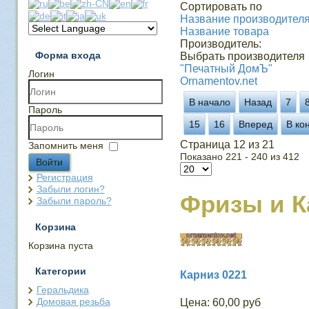
Сортировать по
Название производителя 
Название товара
Производитель:
Форма входа
Выбрать производителя
"Печатный ДомЪ"
Логин
Ornamentov.net
В начало
Назад
7
Пароль
15
16
Вперед
В ко
Страница 12 из 21
Запомнить меня
Показано 221 - 240 из 412
Войти
Регистрация
Забыли логин?
Фризы и 
Забыли пароль?
Корзина
Корзина пуста
Категории
Карниз 0221
Геральдика
Домовая резьба
Цена:
60,00 руб