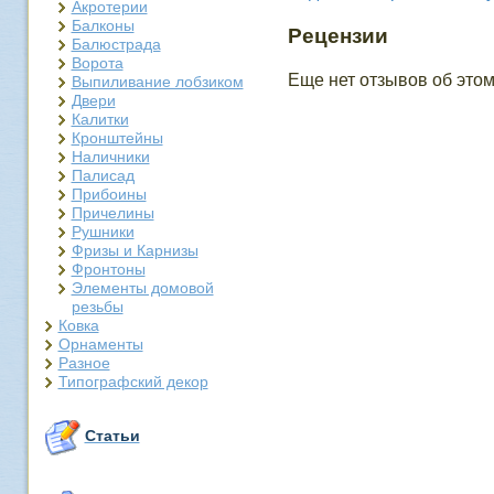
Акротерии
Балконы
Рецензии
Балюстрада
Ворота
Еще нет отзывов об этом
Выпиливание лобзиком
Двери
Калитки
Кронштейны
Наличники
Палисад
Прибоины
Причелины
Рушники
Фризы и Карнизы
Фронтоны
Элементы домовой
резьбы
Ковка
Орнаменты
Разное
Типографский декор
Статьи