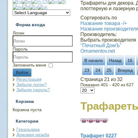
Трафареты для декора. 
плоттерную и лазерную р
Сортировать по
Название товара -/+
Форма входа
Название производител
Логин
Производитель:
Выбрать производителя
"Печатный ДомЪ"
Пароль
Ornamentov.net
В начало
Назад
16
Запомнить меня
23
24
25
Вперед
Войти
Регистрация
Страница 21 из 32
Забыли логин?
Показано 401 - 420 из 627
Забыли пароль?
Корзина
Трафарет
Корзина пуста
Категории
Геральдика
Домовая резьба
Трафарет 0227