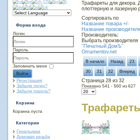
Трафареты для декора. 
плоттерную и лазерную р
Сортировать по
Название товара +/-
Форма входа
Название производител
Логин
Производитель:
Выбрать производителя
"Печатный ДомЪ"
Пароль
Ornamentov.net
В начало
Назад
23
Запомнить меня
30
31
32
Вперед
Войти
Регистрация
Страница 28 из 32
Забыли логин?
Показано 541 - 560 из 627
Забыли пароль?
Корзина
Трафарет
Корзина пуста
Категории
Геральдика
Домовая резьба