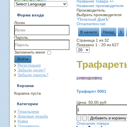
Название товара +/-
Название производителя
Производитель:
Выбрать производителя
Форма входа
"Печатный ДомЪ"
Логин
Ornamentov.net
В начало
Назад
1
Пароль
Страница 1 из 32
Показано 1 - 20 из 627
Запомнить меня
Войти
Трафарет
Регистрация
Забыли логин?
Забыли пароль?
Корзина
Трафарет 0001
Корзина пуста
Цена:
50,00 руб
Категории
Геральдика
Домовая резьба
Ковка
Описание товара
Орнаменты