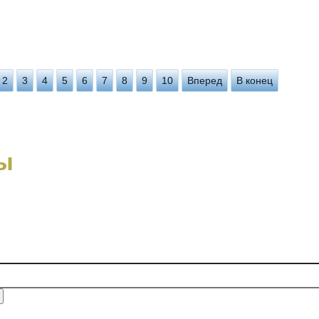
2
3
4
5
6
7
8
9
10
Вперед
В конец
ы