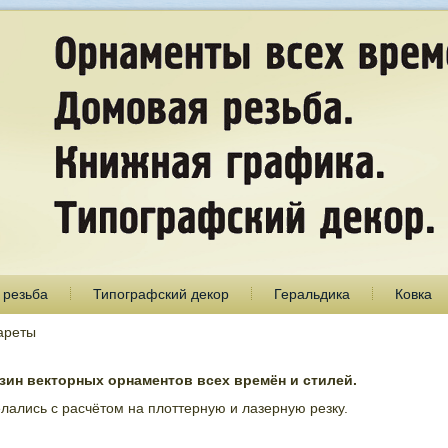
 резьба
Типографский декор
Геральдика
Ковка
ареты
ин векторных орнаментов всех времён и стилей.
лались с расчётом на плоттерную и лазерную резку.