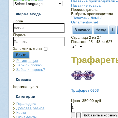
Название производителя -
Название товара
Производитель:
Выбрать производителя
Форма входа
"Печатный ДомЪ"
Логин
Ornamentov.net
В начало
Назад
1
Пароль
Страница 2 из 27
Показано 25 - 48 из 627
Запомнить меня
Войти
Трафарет
Регистрация
Забыли логин?
Забыли пароль?
Корзина
Корзина пуста
Трафарет 0603
Категории
Цена:
350,00 руб
Геральдика
Домовая резьба
Ковка
Орнаменты