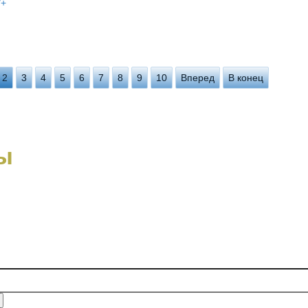
/+
2
3
4
5
6
7
8
9
10
Вперед
В конец
ы