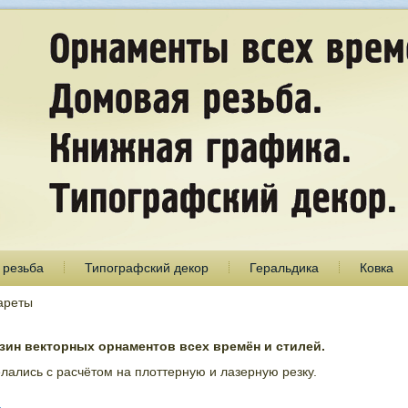
 резьба
Типографский декор
Геральдика
Ковка
ареты
ин векторных орнаментов всех времён и стилей.
лались с расчётом на плоттерную и лазерную резку.