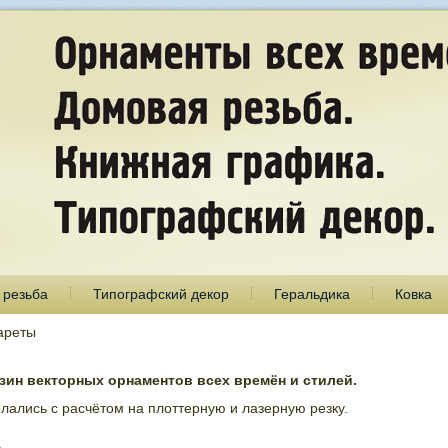
 резьба
Типографский декор
Геральдика
Ковка
ареты
ин векторных орнаментов всех времён и стилей.
лались с расчётом на плоттерную и лазерную резку.