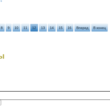
/+
8
9
10
11
12
13
14
15
16
Вперед
В конец
ы