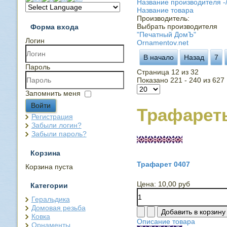
Название производителя -
Название товара
Производитель:
Выбрать производителя
Форма входа
"Печатный ДомЪ"
Логин
Ornamentov.net
В начало
Назад
7
Пароль
Страница 12 из 32
Показано 221 - 240 из 627
Запомнить меня
Войти
Трафарет
Регистрация
Забыли логин?
Забыли пароль?
Корзина
Трафарет 0407
Корзина пуста
Цена:
10,00 руб
Категории
Геральдика
Домовая резьба
Ковка
Описание товара
Орнаменты