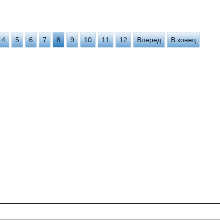
4
5
6
7
8
9
10
11
12
Вперед
В конец