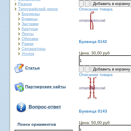
Разное
Типографский декор
Описание товара
Бордюры
Буквицы
Заставки
Картуши
Ленты
Обложки
Буквица 0142
Рамки
Сепараторы
Цена:
30,00 руб
Уголок
Статьи
Описание товара
Партнерские сайты
Вопрос-ответ
Буквица 0143
Цена:
50,00 руб
Поиск орнаментов