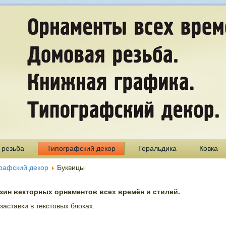
 резьба
Типографский декор
Геральдика
Ковка
рафский декор
Буквицы
ин векторных орнаментов всех времён и стилей.
аставки в текстовых блоках.