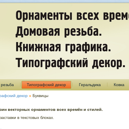
 резьба
Типографский декор
Геральдика
Ковка
рафский декор
Буквицы
ин векторных орнаментов всех времён и стилей.
аставки в текстовых блоках.