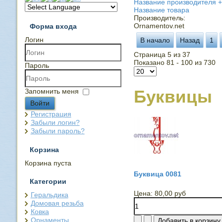
Название производителя +
Название товара
Производитель:
Ornamentov.net
Форма входа
Логин
В начало
Назад
1
Страница 5 из 37
Показано 81 - 100 из 730
Пароль
Буквицы
Запомнить меня
Войти
Регистрация
Забыли логин?
Забыли пароль?
Корзина
Корзина пуста
Буквица 0081
Категории
Цена:
80,00 руб
Геральдика
Домовая резьба
Ковка
Орнаменты