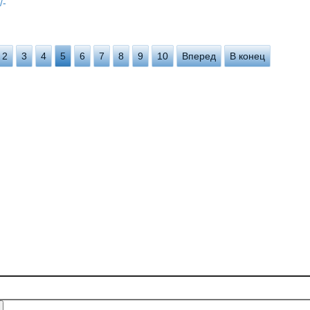
/-
2
3
4
5
6
7
8
9
10
Вперед
В конец