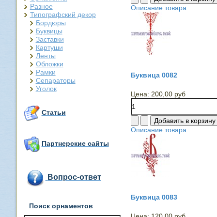
Разное
Описание товара
Типографский декор
Бордюры
Буквицы
Заставки
Картуши
Ленты
Обложки
Рамки
Буквица 0082
Сепараторы
Уголок
Цена:
200,00 руб
Статьи
Описание товара
Партнерские сайты
Вопрос-ответ
Буквица 0083
Поиск орнаментов
Цена:
120,00 руб