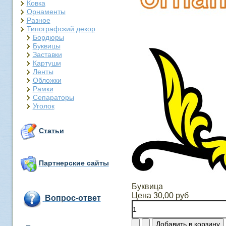
Ковка
Орнаменты
Разное
Типографский декор
Бордюры
Буквицы
Заставки
Картуши
Ленты
Обложки
Рамки
Сепараторы
Уголок
Статьи
Партнерские сайты
Буквица
Цена
30,00 руб
Вопрос-ответ