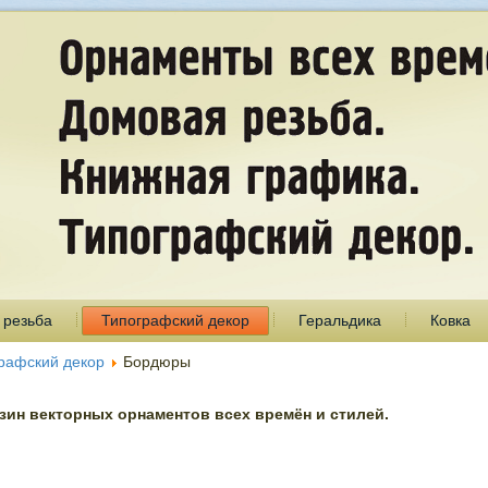
 резьба
Типографский декор
Геральдика
Ковка
рафский декор
Бордюры
ин векторных орнаментов всех времён и стилей.