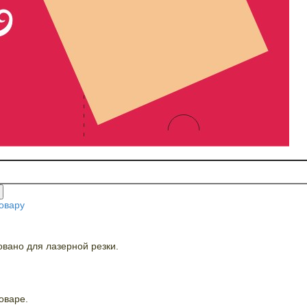
овару
овано для лазерной резки.
оваре.