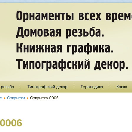
 резьба
Типографский декор
Геральдика
Ковка
е
Открытки
Открытка 0006
0006