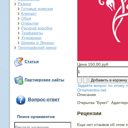
Разное
Готовые изделия
Клипарт
Обои
Открытки
Раскрой коробок
Трафареты
Художники
Ширмы и Экраны
Типографский декор
Статьи
Цена
150,00 руб
Партнерские сайты
Задайте вопрос по этому т
Ornamentov.net
Описание
Вопрос-ответ
Открытка "Букет". Адаптир
Рецензии
Поиск орнаментов
Еще нет отзывов об этом т