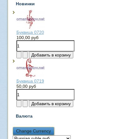
Новинки
Буквица 0720
100,00 руб
Буквица 0719
50,00 руб
Валюта