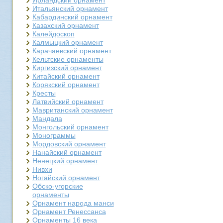
Итальянский орнамент
Кабардинский орнамент
Казахский орнамент
Калейдоскоп
Калмыцкий орнамент
Карачаевский орнамент
Кельтские орнаменты
Киргизский орнамент
Китайский орнамент
Корякский орнамент
Кресты
Латвийский орнамент
Мавританский орнамент
Мандала
Монгольский орнамент
Монограммы
Мордовский орнамент
Нанайский орнамент
Ненецкий орнамент
Нивхи
Ногайский орнамент
Обско-угорские
орнаменты
Орнамент народа манси
Орнамент Ренессанса
Орнаменты 16 века