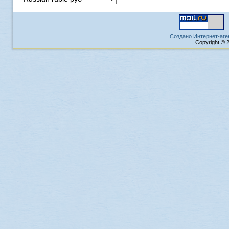
Создано Интернет-аге
Copyright © 2