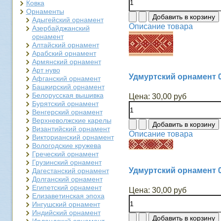
Ковка
Орнаменты
Адыгейский орнамент
Описание товара
Азербайджанский
орнамент
Алтайский орнамент
Арабский орнамент
Армянский орнамент
Арт нуво
Удмуртский орнамент 
Афганский орнамент
Башкирский орнамент
Белорусская вышивка
Цена:
30,00 руб
Бурятский орнамент
Венгерский орнамент
Верхневолжские карелы
Византийский орнамент
Описание товара
Викторианский орнамент
Вологодские кружева
Греческий орнамент
Грузинский орнамент
Удмуртский орнамент 
Дагестанский орнамент
Долганский орнамент
Египетский орнамент
Цена:
30,00 руб
Елизаветинская эпоха
Ингушский орнамент
Индийский орнамент
Ирландский орнамент