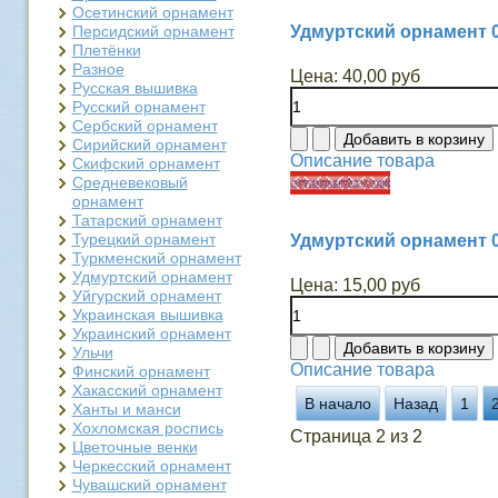
Осетинский орнамент
Персидский орнамент
Удмуртский орнамент 
Плетёнки
Разное
Цена:
40,00 руб
Русская вышивка
Русский орнамент
Сербский орнамент
Сирийский орнамент
Описание товара
Скифский орнамент
Средневековый
орнамент
Татарский орнамент
Турецкий орнамент
Удмуртский орнамент 
Туркменский орнамент
Удмуртский орнамент
Цена:
15,00 руб
Уйгурский орнамент
Украинская вышивка
Украинский орнамент
Ульчи
Описание товара
Финский орнамент
Хакасский орнамент
В начало
Назад
1
Ханты и манси
Хохломская роспись
Страница 2 из 2
Цветочные венки
Черкесский орнамент
Чувашский орнамент