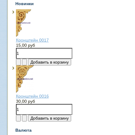
Новинки
Кронштейн 0017
15,00 руб
Кронштейн 0016
30,00 руб
Валюта