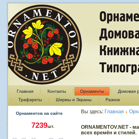
Главная
Контакты
Орнаменты
Домовая 
Трафареты
Ширмы и Экраны
Разное
Вы здесь:
Главная
Орн
Орнаментов на сайте
7239
шт.
ORNAMENTOV.NET - ма
всех времён и стилей.