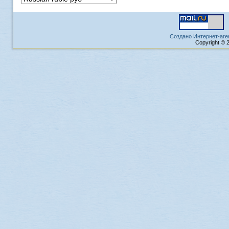
Создано Интернет-аге
Copyright © 2