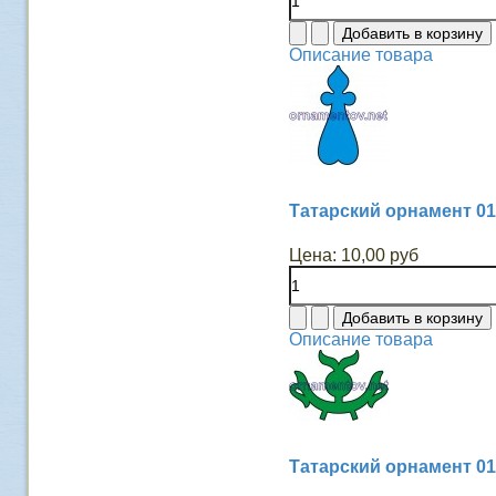
Описание товара
Татарский орнамент 01
Цена:
10,00 руб
Описание товара
Татарский орнамент 01