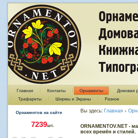
Главная
Контакты
Орнаменты
Домовая 
Трафареты
Ширмы и Экраны
Разное
Вы здесь:
Главная
Орн
Орнаментов на сайте
7239
шт.
ORNAMENTOV.NET - ма
всех времён и стилей.