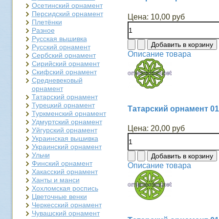
Осетинский орнамент
Персидский орнамент
Цена:
10,00 руб
Плетёнки
Разное
Русская вышивка
Русский орнамент
Описание товара
Сербский орнамент
Сирийский орнамент
Скифский орнамент
Средневековый
орнамент
Татарский орнамент
Турецкий орнамент
Татарский орнамент 01
Туркменский орнамент
Удмуртский орнамент
Цена:
20,00 руб
Уйгурский орнамент
Украинская вышивка
Украинский орнамент
Ульчи
Финский орнамент
Описание товара
Хакасский орнамент
Ханты и манси
Хохломская роспись
Цветочные венки
Черкесский орнамент
Чувашский орнамент