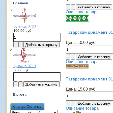
Новинки
Описание товара
Буквица 0720
100,00 руб
Татарский орнамент 01
Цена:
10,00 руб
Описание товара
Буквица 0719
50,00 руб
Татарский орнамент 01
Цена:
15,00 руб
Валюта
Описание товара