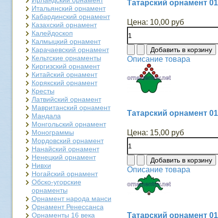
Татарский орнамент 01
Итальянский орнамент
Кабардинский орнамент
Цена:
10,00 руб
Казахский орнамент
Калейдоскоп
Калмыцкий орнамент
Карачаевский орнамент
Кельтские орнаменты
Описание товара
Киргизский орнамент
Китайский орнамент
Корякский орнамент
Кресты
Латвийский орнамент
Мавританский орнамент
Татарский орнамент 01
Мандала
Монгольский орнамент
Монограммы
Цена:
15,00 руб
Мордовский орнамент
Нанайский орнамент
Ненецкий орнамент
Нивхи
Описание товара
Ногайский орнамент
Обско-угорские
орнаменты
Орнамент народа манси
Орнамент Ренессанса
Орнаменты 16 века
Татарский орнамент 01