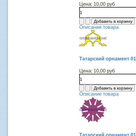
Цена:
10,00 руб
Описание товара
Татарский орнамент 01
Цена:
10,00 руб
Описание товара
Татарский орнамент 01