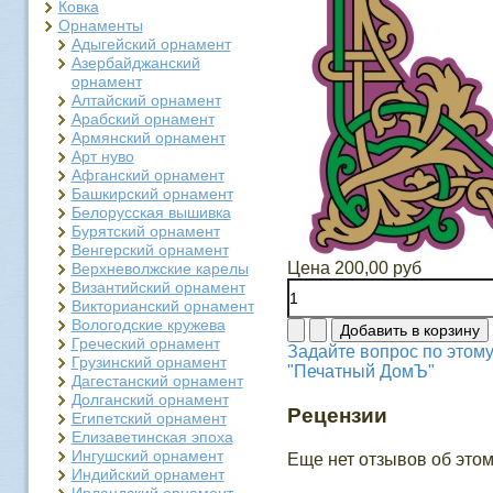
Ковка
Орнаменты
Адыгейский орнамент
Азербайджанский
орнамент
Алтайский орнамент
Арабский орнамент
Армянский орнамент
Арт нуво
Афганский орнамент
Башкирский орнамент
Белорусская вышивка
Бурятский орнамент
Венгерский орнамент
Цена
200,00 руб
Верхневолжские карелы
Византийский орнамент
Викторианский орнамент
Вологодские кружева
Греческий орнамент
Задайте вопрос по этому
Грузинский орнамент
"Печатный ДомЪ"
Дагестанский орнамент
Долганский орнамент
Рецензии
Египетский орнамент
Елизаветинская эпоха
Ингушский орнамент
Еще нет отзывов об этом
Индийский орнамент
Ирландский орнамент