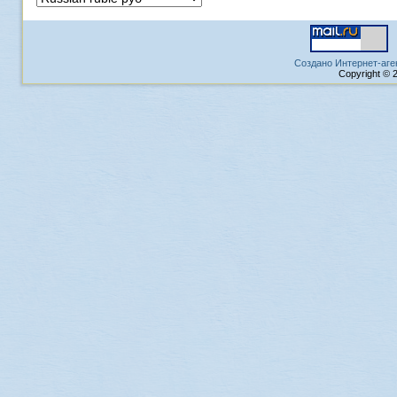
Создано Интернет-аге
Copyright © 2