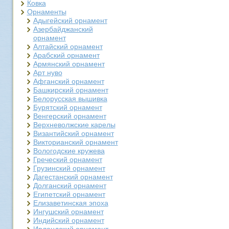
Ковка
Орнаменты
Адыгейский орнамент
Азербайджанский
орнамент
Алтайский орнамент
Арабский орнамент
Армянский орнамент
Арт нуво
Афганский орнамент
Башкирский орнамент
Белорусская вышивка
Бурятский орнамент
Венгерский орнамент
Верхневолжские карелы
Византийский орнамент
Викторианский орнамент
Вологодские кружева
Греческий орнамент
Грузинский орнамент
Дагестанский орнамент
Долганский орнамент
Египетский орнамент
Елизаветинская эпоха
Ингушский орнамент
Индийский орнамент
Ирландский орнамент