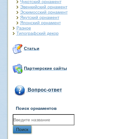
Чукотский орнамент
Эвенкийский орнамент
Эскимосский орнамент
Якутский орнамент
Японский орнамент
Разное
Типографский декор
Статьи
Партнерские сайты
Вопрос-ответ
Поиск орнаментов