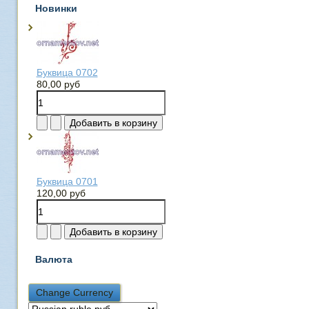
Новинки
Буквица 0702
80,00 руб
Буквица 0701
120,00 руб
Валюта