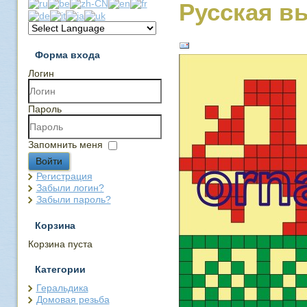
Русская в
Форма входа
Логин
Пароль
Запомнить меня
Войти
Регистрация
Забыли логин?
Забыли пароль?
Корзина
Корзина пуста
Категории
Геральдика
Домовая резьба