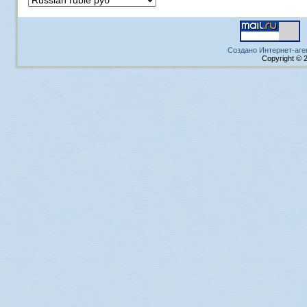
Создано Интернет-аге
Copyright © 2