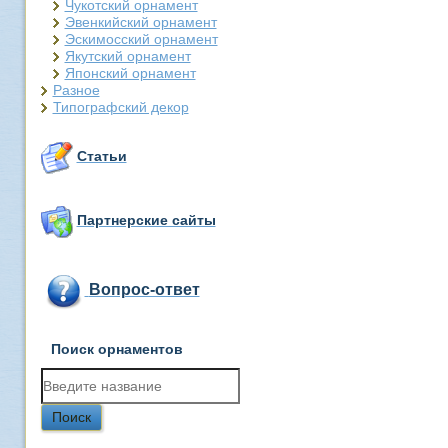
Чукотский орнамент
Эвенкийский орнамент
Эскимосский орнамент
Якутский орнамент
Японский орнамент
Разное
Типографский декор
Статьи
Партнерские сайты
Вопрос-ответ
Поиск орнаментов