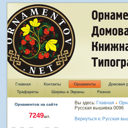
Главная
Контакты
Орнаменты
Домовая 
Трафареты
Ширмы и Экраны
Разное
Вы здесь:
Главная
Орн
Орнаментов на сайте
Русская вышивка 0096
7249
шт.
Вернуться к: Русская в