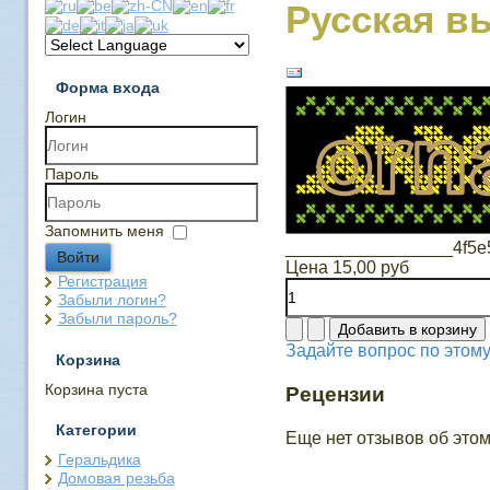
Русская в
Форма входа
Логин
Пароль
Запомнить меня
_________________4f5e5
Войти
Цена
15,00 руб
Регистрация
Забыли логин?
Забыли пароль?
Задайте вопрос по этому
Корзина
Корзина пуста
Рецензии
Категории
Еще нет отзывов об этом
Геральдика
Домовая резьба