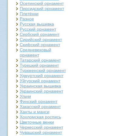
Осетинский орнамент
Персидский орнамент
Плетёнки
Разное
Русская вышивка
Русский орнамент
Сербский орнамент
Сирийский орнамент
Скифский орнамент
Средневековый
орнамент
Татарский орнамент
Турецкий орнамент
Туркменский орнамент
Удмуртский орнамент
Уйгурский орнамент
Украинская вышивка
Украинский орнамент
Ульчи
Финский орнамент
Хакасский орнамент
Ханты и манси
Хохломская роспись
Цветочные венки
Черкесский орнамент
Чувашский орнамент