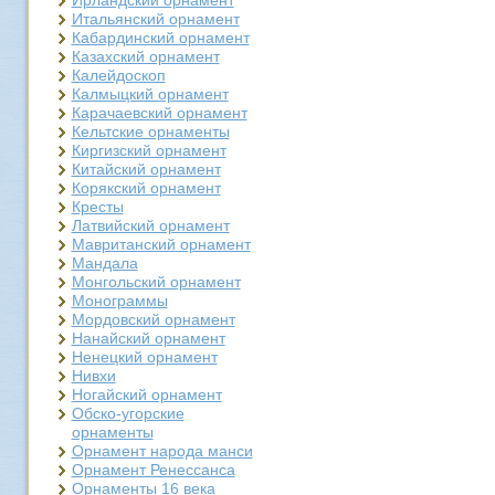
Итальянский орнамент
Кабардинский орнамент
Казахский орнамент
Калейдоскоп
Калмыцкий орнамент
Карачаевский орнамент
Кельтские орнаменты
Киргизский орнамент
Китайский орнамент
Корякский орнамент
Кресты
Латвийский орнамент
Мавританский орнамент
Мандала
Монгольский орнамент
Монограммы
Мордовский орнамент
Нанайский орнамент
Ненецкий орнамент
Нивхи
Ногайский орнамент
Обско-угорские
орнаменты
Орнамент народа манси
Орнамент Ренессанса
Орнаменты 16 века