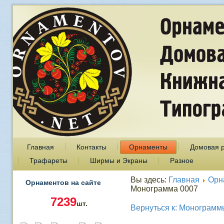
Главная
Контакты
Орнаменты
Домовая 
Трафареты
Ширмы и Экраны
Разное
Вы здесь:
Главная
Орн
Орнаментов на сайте
Монограмма 0007
7239
шт.
Вернуться к: Монограмм