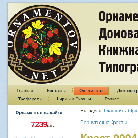
Главная
Контакты
Орнаменты
Домовая 
Трафареты
Ширмы и Экраны
Разное
Вы здесь:
Главная
Орн
Орнаментов на сайте
Вернуться к: Кресты
7239
шт.
Крест 0004