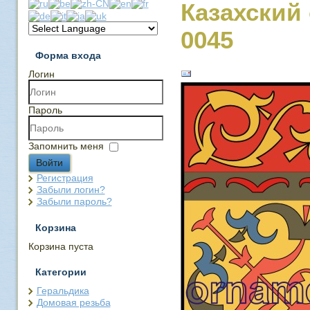
Казахский
0045
Форма входа
Логин
Пароль
Запомнить меня
Войти
Регистрация
Забыли логин?
Забыли пароль?
Корзина
Корзина пуста
Категории
Геральдика
Домовая резьба