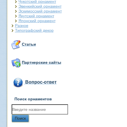
Чукотский орнамент
Эвенкийский орнамент
Эскимосский орнамент
Якутский орнамент
Японский орнамент
Разное
Типографский декор
Статьи
Партнерские сайты
Вопрос-ответ
Поиск орнаментов