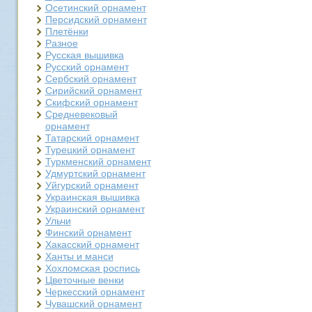
Осетинский орнамент
Персидский орнамент
Плетёнки
Разное
Русская вышивка
Русский орнамент
Сербский орнамент
Сирийский орнамент
Скифский орнамент
Средневековый
орнамент
Татарский орнамент
Турецкий орнамент
Туркменский орнамент
Удмуртский орнамент
Уйгурский орнамент
Украинская вышивка
Украинский орнамент
Ульчи
Финский орнамент
Хакасский орнамент
Ханты и манси
Хохломская роспись
Цветочные венки
Черкесский орнамент
Чувашский орнамент