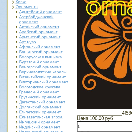
Ковка
Орнаменты
Адыгейский орнамент
Азербайджанский
орнамент
Алтайский орнамент
Арабский орнамент
Армянский орнамент
Арт нуво
Афганский орнамент
Башкирский орнамент
Белорусская вышивка
Бурятский орнамент
Венгерский орнамент
Верхневолжские карелы
Византийский орнамент
Викторианский орнамент
Вологодские кружева
Греческий орнамент
Грузинский орнамент
Дагестанский орнамент
Долганский орнамент
Египетский орнамент
_________________4f586
Елизаветинская эпоха
Цена
100,00 руб
Ингушский орнамент
Индийский орнамент
Ирландский орнамент