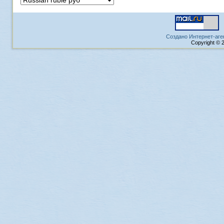
Создано Интернет-аге
Copyright © 2