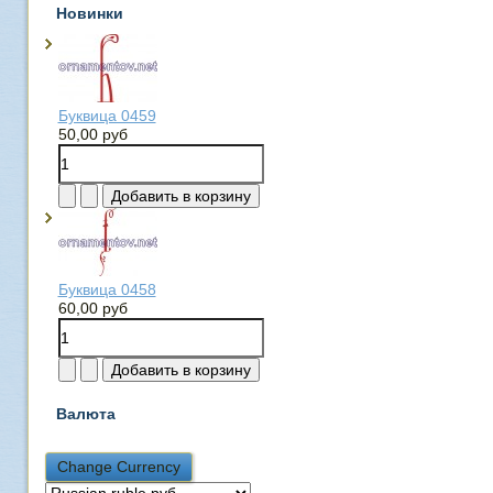
Новинки
Буквица 0459
50,00 руб
Буквица 0458
60,00 руб
Валюта