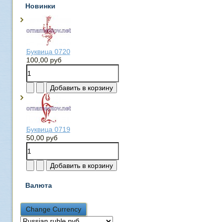
Новинки
Буквица 0720
100,00 руб
Буквица 0719
50,00 руб
Валюта