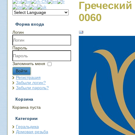
Греческий
0060
Форма входа
Логин
Пароль
Запомнить меня
Войти
Регистрация
Забыли логин?
Забыли пароль?
Корзина
Корзина пуста
Категории
Геральдика
Домовая резьба