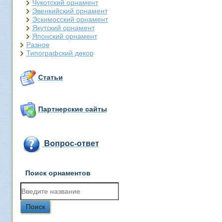
Чукотский орнамент
Эвенкийский орнамент
Эскимосский орнамент
Якутский орнамент
Японский орнамент
Разное
Типографский декор
Статьи
Партнерские сайты
Вопрос-ответ
Поиск орнаментов