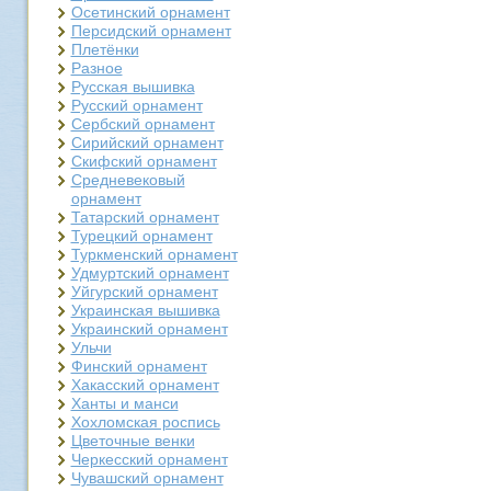
Осетинский орнамент
Персидский орнамент
Плетёнки
Разное
Русская вышивка
Русский орнамент
Сербский орнамент
Сирийский орнамент
Скифский орнамент
Средневековый
орнамент
Татарский орнамент
Турецкий орнамент
Туркменский орнамент
Удмуртский орнамент
Уйгурский орнамент
Украинская вышивка
Украинский орнамент
Ульчи
Финский орнамент
Хакасский орнамент
Ханты и манси
Хохломская роспись
Цветочные венки
Черкесский орнамент
Чувашский орнамент