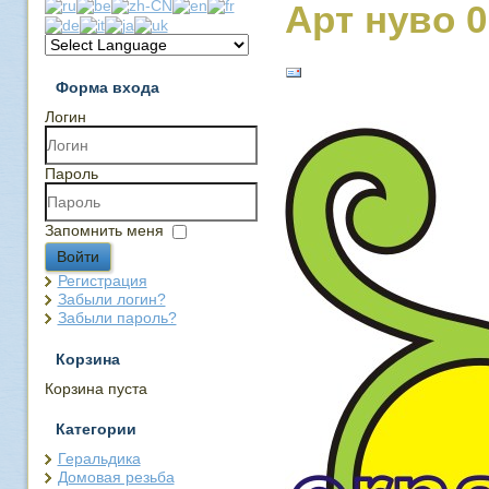
Арт нуво 0
Форма входа
Логин
Пароль
Запомнить меня
Войти
Регистрация
Забыли логин?
Забыли пароль?
Корзина
Корзина пуста
Категории
Геральдика
Домовая резьба