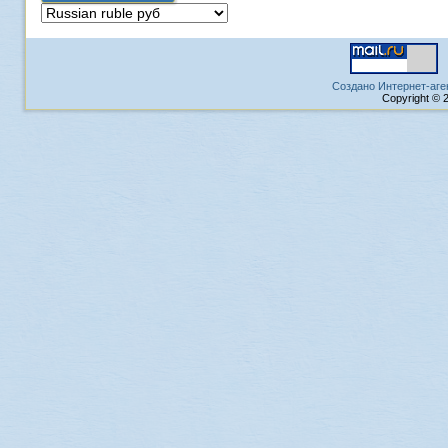
Создано Интернет-аге
Copyright © 2