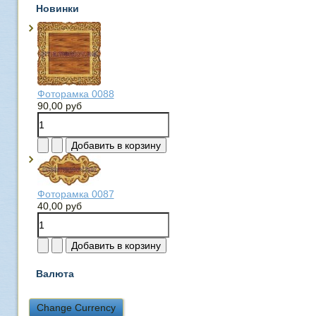
Новинки
Фоторамка 0088
90,00 руб
Фоторамка 0087
40,00 руб
Валюта