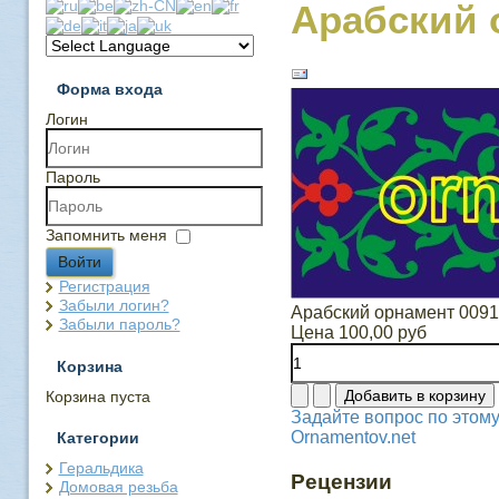
Арабский 
Форма входа
Логин
Пароль
Запомнить меня
Войти
Регистрация
Забыли логин?
Арабский орнамент 0091
Забыли пароль?
Цена
100,00 руб
Корзина
Корзина пуста
Задайте вопрос по этому
Ornamentov.net
Категории
Геральдика
Рецензии
Домовая резьба