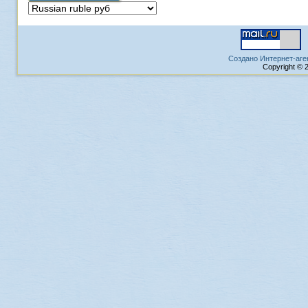
Создано Интернет-аге
Copyright © 2