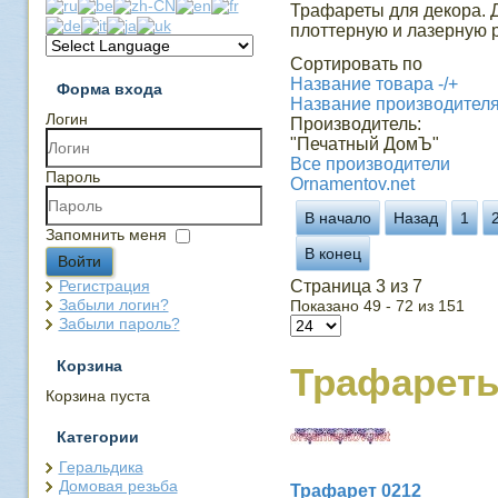
Трафареты для декора. 
плоттерную и лазерную р
Сортировать по
Название товара -/+
Форма входа
Название производител
Логин
Производитель:
"Печатный ДомЪ"
Все производители
Пароль
Ornamentov.net
В начало
Назад
1
Запомнить меня
В конец
Войти
Регистрация
Страница 3 из 7
Забыли логин?
Показано 49 - 72 из 151
Забыли пароль?
Корзина
Трафарет
Корзина пуста
Категории
Геральдика
Домовая резьба
Трафарет 0212